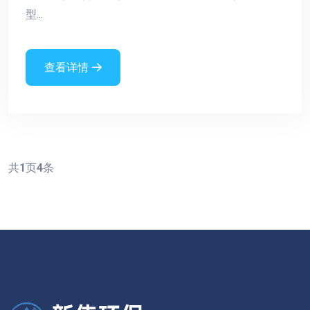
型...
查看详情
共
1
页
4
条